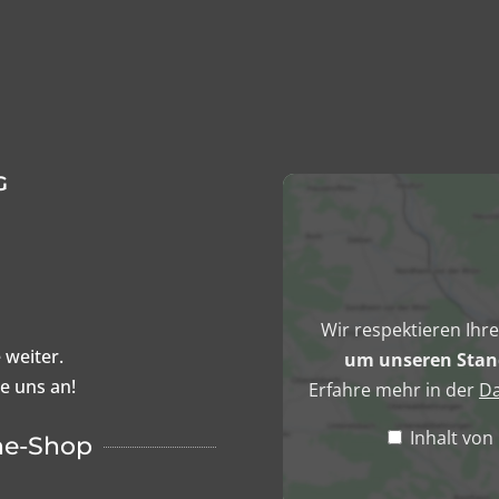
können
auf
der
Produktseite
gewählt
werden
G
Inhalt
von
Google
Maps
anzeigen
Wir respektieren Ihr
 weiter.
um unseren Stand
ie uns an!
Erfahre mehr in der
Da
Inhalt vo
ne-Shop