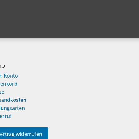
op
n Konto
enkorb
se
sandkosten
lungsarten
erruf
ertrag widerrufen