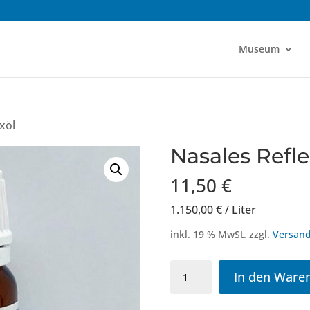
Museum
xöl
Nasales Refle
11,50
€
1.150,00
€
/
Liter
inkl. 19 % MwSt.
zzgl.
Versand
Nasales
In den Ware
Reflexöl
Menge