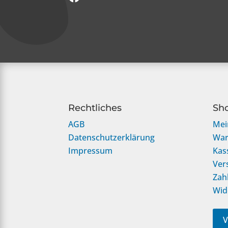
Rechtliches
Sh
AGB
Mei
Datenschutzerklärung
War
Impressum
Kas
Ver
Zah
Wid
V