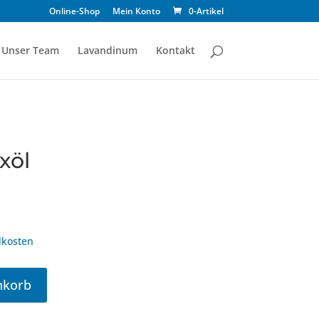
Online-Shop
Mein Konto
0-Artikel
Unser Team
Lavandinum
Kontakt
xöl
kosten
nkorb