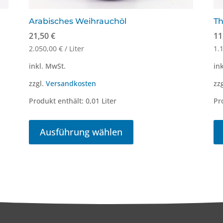
Arabisches Weihrauchöl
T
21,50
€
11
2.050,00
€
/
Liter
1.
inkl. MwSt.
in
zzgl.
Versandkosten
zz
Produkt enthält: 0,01
Liter
Pr
Dieses
Produkt
Ausführung wählen
weist
mehrere
Varianten
auf.
Die
Optionen