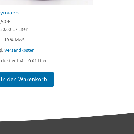
hymianöl
,50
€
150,00
€
/
Liter
kl. 19 % MwSt.
gl.
Versandkosten
odukt enthält: 0,01
Liter
In den Warenkorb