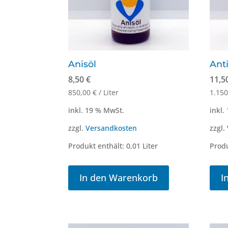
Anisöl
Ant
8,50
€
11,5
850,00
€
/
Liter
1.15
inkl. 19 % MwSt.
inkl.
zzgl.
Versandkosten
zzgl.
Produkt enthält: 0,01
Liter
Produ
In den Warenkorb
I