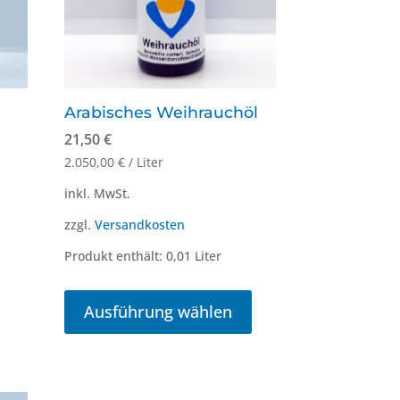
Arabisches Weihrauchöl
21,50
€
2.050,00
€
/
Liter
inkl. MwSt.
zzgl.
Versandkosten
Produkt enthält: 0,01
Liter
Dieses
Produkt
Ausführung wählen
weist
mehrere
Varianten