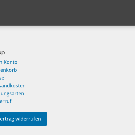
op
n Konto
enkorb
se
sandkosten
lungsarten
erruf
ertrag widerrufen