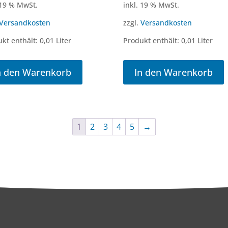
 19 % MwSt.
inkl. 19 % MwSt.
Versandkosten
zzgl.
Versandkosten
kt enthält: 0,01
Liter
Produkt enthält: 0,01
Liter
n den Warenkorb
In den Warenkorb
1
2
3
4
5
→