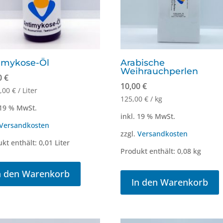
imykose-Öl
Arabische
Weihrauchperlen
0
€
10,00
€
0,00
€
/
Liter
125,00
€
/
kg
 19 % MwSt.
inkl. 19 % MwSt.
Versandkosten
zzgl.
Versandkosten
kt enthält: 0,01
Liter
Produkt enthält: 0,08
kg
n den Warenkorb
In den Warenkorb