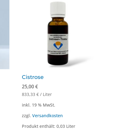
auf.
Die
Optionen
können
auf
der
Produktseite
gewählt
werden
Cistrose
25,00
€
833,33
€
/
Liter
inkl. 19 % MwSt.
zzgl.
Versandkosten
Produkt enthält: 0,03
Liter