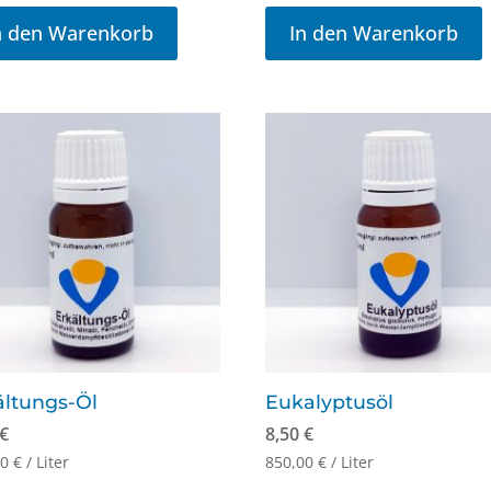
n den Warenkorb
In den Warenkorb
ältungs-Öl
Eukalyptusöl
€
8,50
€
00
€
/
Liter
850,00
€
/
Liter