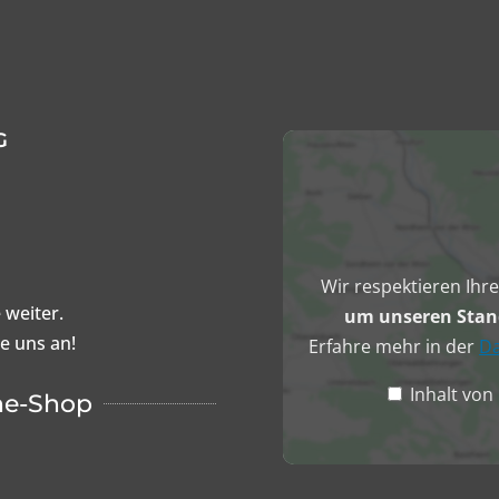
G
Inhalt
von
Google
Maps
anzeigen
Wir respektieren Ihr
 weiter.
um unseren Stand
ie uns an!
Erfahre mehr in der
Da
Inhalt vo
ne-Shop