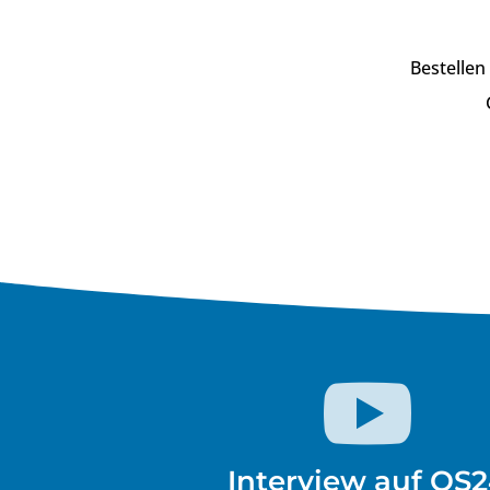
Bestellen

Interview auf QS