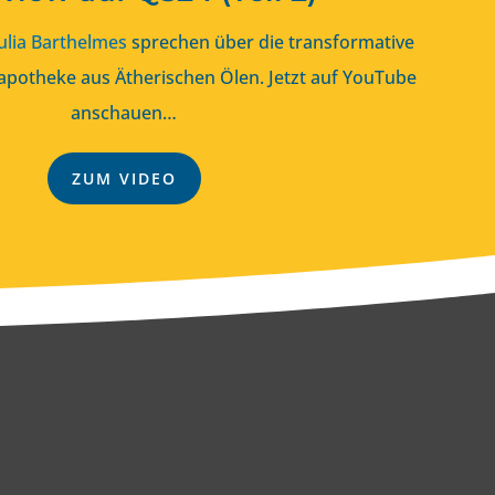
ulia Barthelmes
sprechen über die transformative
potheke aus Ätherischen Ölen. Jetzt auf YouTube
anschauen…
ZUM VIDEO