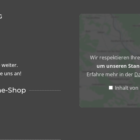
G
Inhalt
von
Google
Maps
anzeigen
Wir respektieren Ihr
 weiter.
um unseren Stand
ie uns an!
Erfahre mehr in der
Da
Inhalt vo
ne-Shop