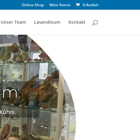
Online-Shop
Mein Konto
0-Artikel
Unser Team
Lavandinum
Kontakt
eum
Kühni.