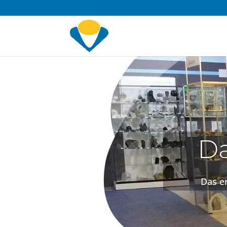
Da
Das e