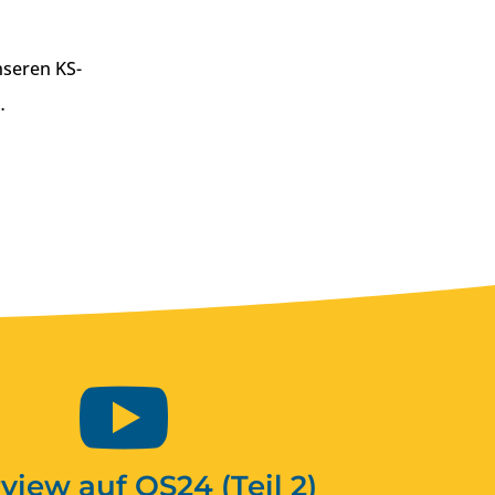
unseren KS-
…

rview auf QS24 (Teil 2)