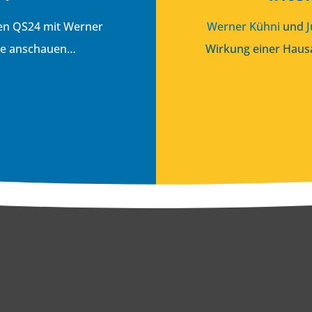
hen QS24 mit
Werner
Werner Kühni
und
J
be anschauen…
Wirkung einer Hausa