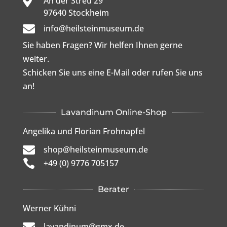

An der Streu 29

97640 Stockheim

info@heilsteinmuseum.de
Sie haben Fragen? Wir helfen Ihnen gerne
weiter.
Schicken Sie uns eine E-Mail oder rufen Sie uns
an!
Lavandinum Online-Shop
Angelika und Florian Frohnapfel

shop@heilsteinmuseum.de

+49 (0) 9776 705157
Berater
Werner Kühni

lavandinum@gmx.de