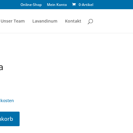
Online-Shop
Mein Konto
0-Artikel
Unser Team
Lavandinum
Kontakt
a
kosten
nkorb