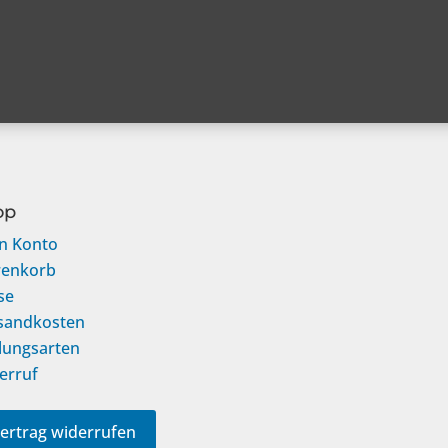
op
n Konto
enkorb
se
sandkosten
lungsarten
erruf
ertrag widerrufen