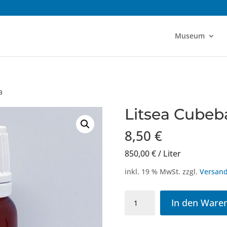
Museum
a
Litsea Cubeb
8,50
€
850,00
€
/
Liter
inkl. 19 % MwSt.
zzgl.
Versand
Litsea
In den Ware
Cubeba
Menge