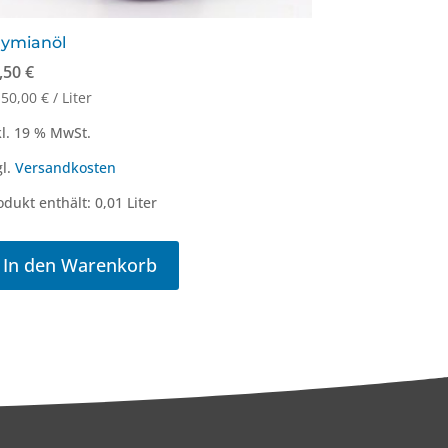
hymianöl
,50
€
150,00
€
/
Liter
kl. 19 % MwSt.
gl.
Versandkosten
odukt enthält: 0,01
Liter
In den Warenkorb