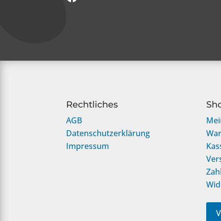
Rechtliches
Sh
AGB
Mei
Datenschutzerklärung
War
Impressum
Kas
Ver
Zah
Wid
V