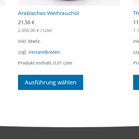
Arabisches Weihrauchöl
T
21,50
€
11
2.050,00
€
/
Liter
1.
inkl. MwSt.
in
zzgl.
Versandkosten
zz
Produkt enthält: 0,01
Liter
Pr
Dieses
Produkt
Ausführung wählen
weist
mehrere
Varianten
auf.
Die
Optionen