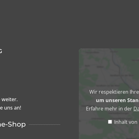
können
auf
der
Produktseite
gewählt
werden
G
Inhalt
von
Google
Maps
anzeigen
Wir respektieren Ihr
 weiter.
um unseren Stand
ie uns an!
Erfahre mehr in der
Da
Inhalt vo
ne-Shop