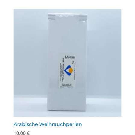
Arabische Weihrauchperlen
10,00
€