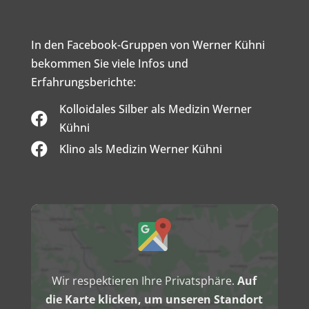
In den Facebook-Gruppen von Werner Kühni
bekommen Sie viele Infos und
Erfahrungsberichte:
Kolloidales Silber als Medizin Werner

Kühni

Klino als Medizin Werner Kühni
Inhalt
von
Google
Maps
anzeigen
Wir respektieren Ihre Privatsphäre.
Auf
die Karte klicken, um unseren Standort