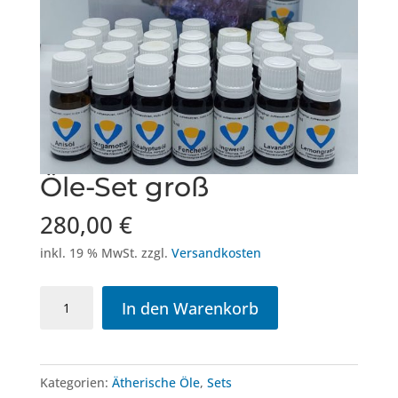
Öle-Set groß
280,00
€
inkl. 19 % MwSt.
zzgl.
Versandkosten
Öle-
In den Warenkorb
Set
groß
Menge
Kategorien:
Ätherische Öle
,
Sets