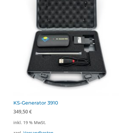
der
Produktseite
gewählt
werden
KS-Generator 3910
349,50
€
inkl. 19 % MwSt.
zzgl.
Versandkosten