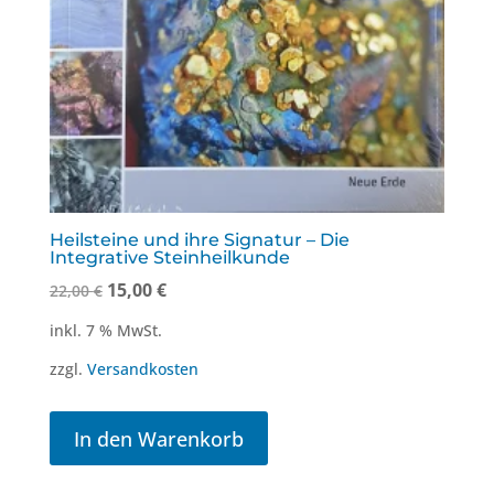
Heilsteine und ihre Signatur – Die
Integrative Steinheilkunde
Ursprünglicher
Aktueller
15,00
€
22,00
€
Preis
Preis
inkl. 7 % MwSt.
war:
ist:
zzgl.
Versandkosten
22,00 €
15,00 €.
In den Warenkorb