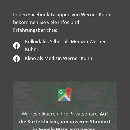
In den Facebook-Gruppen von Werner Kühni
bekommen Sie viele Infos und
Erfahrungsberichte:
Kolloidales Silber als Medizin Werner

Kühni

Klino als Medizin Werner Kühni
Inhalt
von
Google
Maps
anzeigen
Wir respektieren Ihre Privatsphäre.
Auf
die Karte klicken, um unseren Standort
in Google Maps anzuzeigen.