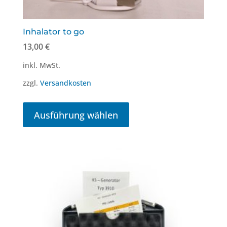
Inhalator to go
13,00
€
inkl. MwSt.
zzgl.
Versandkosten
Dieses
Produkt
Ausführung wählen
weist
mehrere
Varianten
auf.
Die
Optionen
können
auf