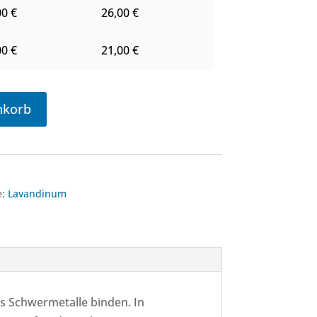
00
€
26,00
€
00
€
21,00
€
nkorb
e:
Lavandinum
 es Schwermetalle binden. In