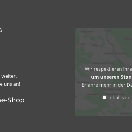
G
Inhalt
von
Google
Maps
anzeigen
Wir respektieren Ihr
 weiter.
um unseren Stand
ie uns an!
Erfahre mehr in der
Da
Inhalt vo
ne-Shop