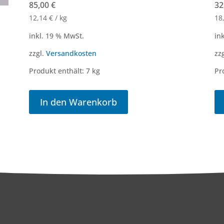
85,00
€
32
12,14
€
/
kg
18
inkl. 19 % MwSt.
in
zzgl.
Versandkosten
zz
Produkt enthält: 7
kg
Pr
In den Warenkorb