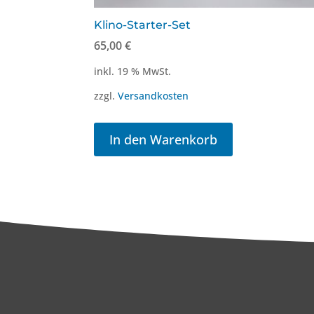
Klino-Starter-Set
65,00
€
inkl. 19 % MwSt.
zzgl.
Versandkosten
In den Warenkorb