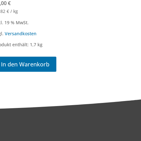
,00
€
,82
€
/
kg
kl. 19 % MwSt.
gl.
Versandkosten
odukt enthält: 1,7
kg
In den Warenkorb