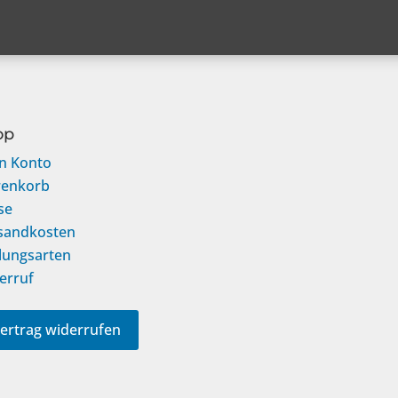
op
n Konto
enkorb
se
sandkosten
lungsarten
erruf
ertrag widerrufen