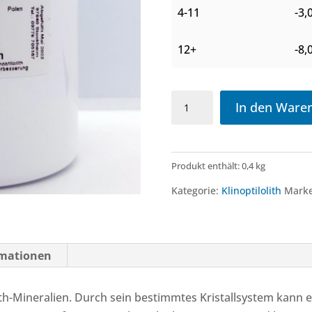
4-11
-
3,
12+
-
8,
Klino
In den Ware
400g
Menge
Produkt enthält: 0,4
kg
Kategorie:
Klinoptilolith
Mark
rmationen
eolith-Mineralien. Durch sein bestimmtes Kristallsystem kann