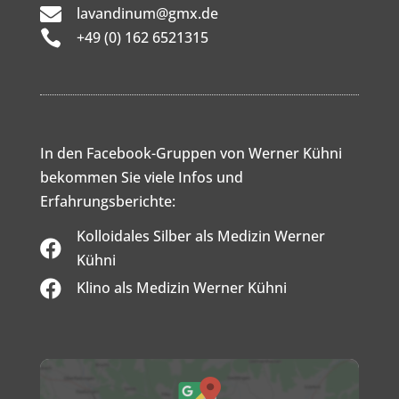

lavandinum@gmx.de

+49 (0) 162 6521315
In den Facebook-Gruppen von Werner Kühni
bekommen Sie viele Infos und
Erfahrungsberichte:
Kolloidales Silber als Medizin Werner

Kühni

Klino als Medizin Werner Kühni
Inhalt
von
Google