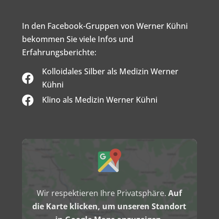
In den Facebook-Gruppen von Werner Kühni
bekommen Sie viele Infos und
Erfahrungsberichte:
Kolloidales Silber als Medizin Werner

Kühni

Klino als Medizin Werner Kühni
Inhalt
von
Google
Maps
anzeigen
Wir respektieren Ihre Privatsphäre.
Auf
die Karte klicken, um unseren Standort