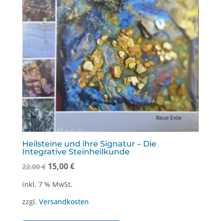
Heilsteine und ihre Signatur – Die
Integrative Steinheilkunde
Ursprünglicher
Aktueller
15,00
€
22,00
€
Preis
Preis
inkl. 7 % MwSt.
war:
ist:
zzgl.
Versandkosten
22,00 €
15,00 €.