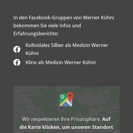
In den Facebook-Gruppen von Werner Kühni
bekommen Sie viele Infos und
Erfahrungsberichte:
Kolloidales Silber als Medizin Werner

Kühni

Klino als Medizin Werner Kühni
Inhalt
von
Google
Maps
anzeigen
Wir respektieren Ihre Privatsphäre.
Auf
die Karte klicken, um unseren Standort