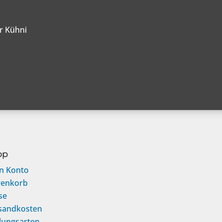
er Kühni
op
n Konto
enkorb
se
sandkosten
lungsarten