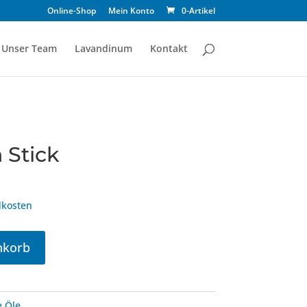
Online-Shop
Mein Konto
0-Artikel
Unser Team
Lavandinum
Kontakt
 Stick
kosten
nkorb
e Öle