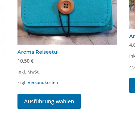
Ar
4,
Aroma Reiseetui
in
10,50
€
zz
inkl. MwSt.
zzgl.
Versandkosten
Dieses
Produkt
Ausführung wählen
weist
mehrere
Varianten
auf.