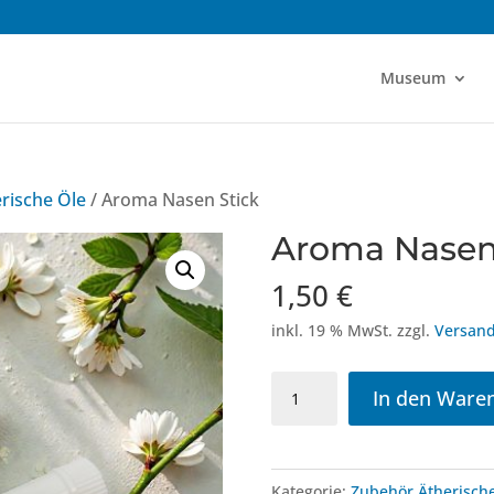
Museum
rische Öle
/ Aroma Nasen Stick
Aroma Nasen
1,50
€
inkl. 19 % MwSt.
zzgl.
Versand
Aroma
In den Ware
Nasen
Stick
Menge
Kategorie:
Zubehör Ätherisch