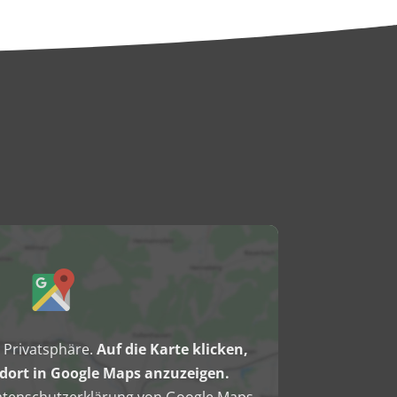
können
auf
der
Produktseite
gewählt
werden
e Privatsphäre.
Auf die Karte klicken,
ort in Google Maps anzuzeigen.