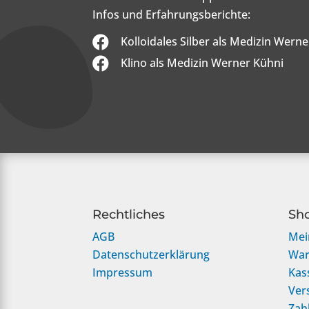
Infos und Erfahrungsberichte:

Kolloidales Silber als Medizin Wern

Klino als Medizin Werner Kühni
Rechtliches
Sh
AGB
Mei
Datenschutzerklärung
War
Impressum
Kas
Ver
Zah